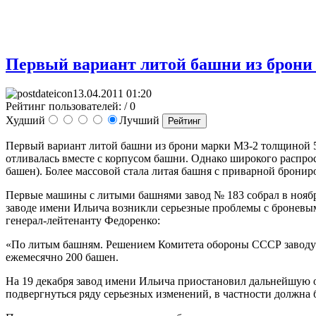
Первый вариант литой башни из брони
13.04.2011 01:20
Рейтинг пользователей:
/ 0
Худший
Лучший
Первый вариант литой башни из брони марки МЗ-2 толщиной 
отливалась вместе с корпусом башни. Однако широкого распрос
башен). Более массовой стала литая башня с приварной брони
Первые машины с литыми башнями завод № 183 собрал в ноябре 
заводе имени Ильича возникли серьезные проблемы с броневы
генерал-лейтенанту Федоренко:
«По литым башням. Решением Комитета обороны СССР заводу 
ежемесячно 200 башен.
На 19 декабря завод имени Ильича приостановил дальнейшую о
подвергнуться ряду серьезных изменений, в частности должна 