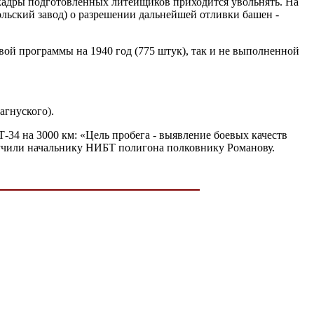
 кадры подготовленных литейщиков приходится увольнять. На
льский завод) о разрешении дальнейшей отливки башен -
вой программы на 1940 год (775 штук), так и не выполненной
агнуского).
-34 на 3000 км: «Цель пробега - выявление боевых качеств
оручили начальнику НИБТ полигона полковнику Романову.