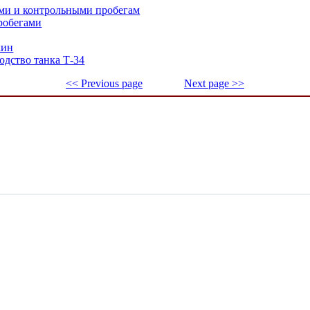
и и контрольными пробегам
робегами
кин
одство танка Т-34
<< Previous page
Next page >>