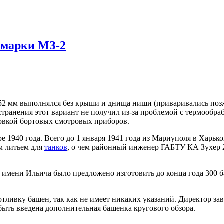
 марки МЗ-2
52 мм выполнялся без крыши и днища ниши (приваривались поз
транения этот вариант не получил из-за проблемой с термообра
ровкой бортовых смотровых приборов.
1940 года. Всего до 1 января 1941 года из Мариуполя в Харьков
м литьем для
танков
, о чем районный инженер ГАБТУ КА Зухер 2
имени Ильича было предложено изготовить до конца года 300 
тливку башен, так как не имеет никаких указаний. Директор за
быть введена дополнительная башенка кругового обзора.