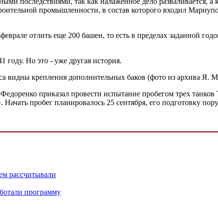
ными последствиями, так как налаженное дело разваливается, а
роительной промышленности, в состав которого входил Мариупо
еврале отлить еще 200 башен, то есть в пределах заданной годо
1 году. Но это - уже другая история.
са видны крепления дополнительных баков (фото из архива Я. М
Федоренко приказал провести испытание пробегом трех танков Т
». Начать пробег планировалось 25 сентября, его подготовку п
чем рассчитывали
аботали программу