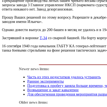
Прекращение производства литых башен чревато весьма серьез
запросы завода 3 Главное управление НКСП (наркомата судост
ответа никакого нет. Завод дезорганизован.
Прошу Ваших решений по этому вопросу. Разрешите в декабре-ф
заводом имени Ильича».
Однако довести выпуск до 200 башен в месяц не удалось и в 194
Застрявший в воронке
Т-34
со сварной башней. На борту корпу
16 сентября 1940 года начальник ГАБТУ КА генерал-лейтенант 
танка боевыми стрельбами на фоне решения тактических задач
Newer news items:
Часть из этих недостатков удалось устранить
Ранние эксперименты
Подготовка к пробегу заняла больше времени, 
Возвышение и закат кавалерии
Для обеспечения проведения мероприятия разр
Older news items: