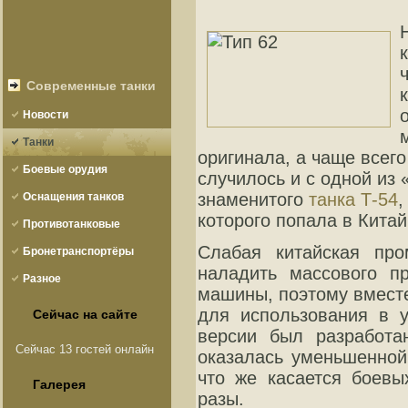
Современные танки
Новости
Танки
оригинала, а чаще всего
Боевые орудия
случилось и с одной из 
знаменитого
танка
Т-54
,
Оснащения танков
которого попала в Китай
Противотанковые
Слабая китайская пр
оружие
Бронетранспортёры
наладить массового п
Разное
машины, поэтому вместе
для использования в у
Сейчас на сайте
версии был разработа
Сейчас 13 гостей онлайн
оказалась уменьшенной 
что же касается боевы
Галерея
разы.