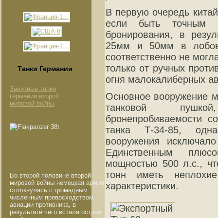
В первую очередь китай
если быть точным 
бронирования, в резул
25мм и 50мм в лобов
соответственно не могл
только от ручных проти
Танки Германии
огня малокалиберных ав
Зенитные танки
Основное вооружение 
германии второй
мировой войны
танковой пушко
бронепробиваемости со
танка Т-34-85, одна
вооружения исключало
Единственным плю
мощностью 500 л.с., ч
тонн иметь неплохие
Во второй половине второй
мировой войны немецкая армия
характеристики.
столкнулась с громадным
численным превосходством
авиации противника, в
результате чего встала острая