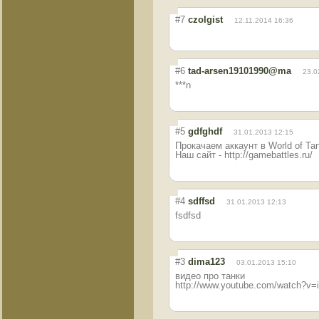
#7
czolgist
12.11.2014 16:36
#6
tad-arsen19101990@ma
23.0
***n
#5
gdfghdf
31.01.2013 12:15
Прокачаем аккаунт в World of Tan
Наш сайт - http://gamebattles.ru/
#4
sdffsd
31.01.2013 12:13
fsdfsd
#3
dima123
03.01.2013 15:10
видео про танки
http://www.youtube.com/watch?v=