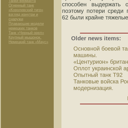
Танки вермахта
способен выдержать о
Огненный танк
«Королевский тигр»
поэтому потери среди 
взгляд изнутри и
62 были крайне тяжелые
снаружи
Плавающие модели
немецких танков
Танк «Черный орел»
Крупный мышонок.
Older news items:
Немецкий танк «Маус»
Основной боевой та
машины.
«Центурион» брита
Оплот украинской а
Опытный танк Т92
Танковые войска Ро
модернизация.