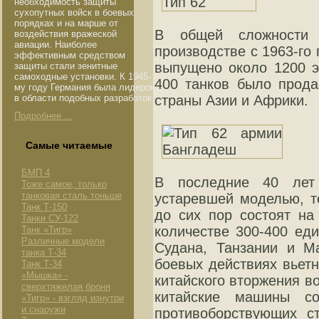
необходимость защиты
сухопутных войск в боевых
порядках и на марше от
В общей сложности 
воздействия вражеской
авиации. Наиболее
производстве с 1963-го 
эффективным средством
выпущено около 1200 э
защиты стали зенитные
самоходные установки. К 1945-
400 танков было прода
му году Германия была лидером
в области подобных разработок.
страны Азии и Африки.
Подробнее ...
Самые читаемые
БМП 4
В последние 40 лет
Тоже самое, только
танковая сталь тоньше
устаревшей моделью, т
Танк Т-150
до сих пор состоят на
Танки СУ-122
количестве 300-400 еди
Танк «Тигр»
Различные модели
Судана, Танзании и М
танка Т-34
боевых действиях вьетн
Танк Т-34
«Мышка» -
китайского вторжения во
сверхтяжелая броня
китайские машины со
«Тигр» - взгляд изнутри
и снаружи
противоборствующих с