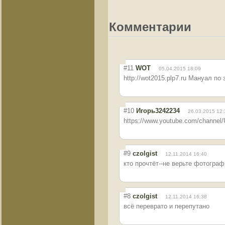
Комментарии
#11
WOT
05.04.2015 18:09
http://wot2015.plp7.ru Мануал по
#10
Игорь3242234
26.03.2015 12:
https://www.youtube.com/chann
#9
czolgist
12.11.2014 16:40
кто прочтёт--не верьте фотограф
#8
czolgist
12.11.2014 16:38
всё переврато и перепутано