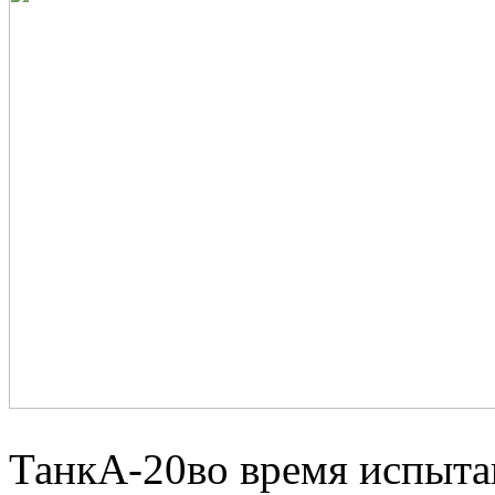
ТанкА-20во
время испыта