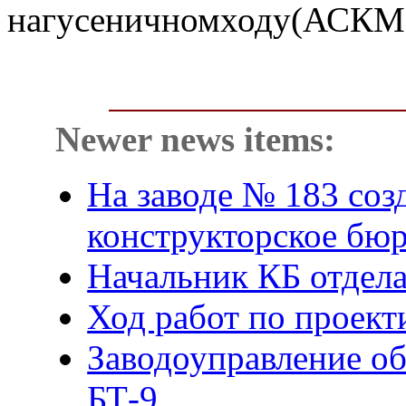
нагусеничномходу(АСКМ
Newer news items:
На заводе № 183 соз
конструкторское бю
Начальник КБ отдел
Ход работ по проект
Заводоуправление обя
БТ-9