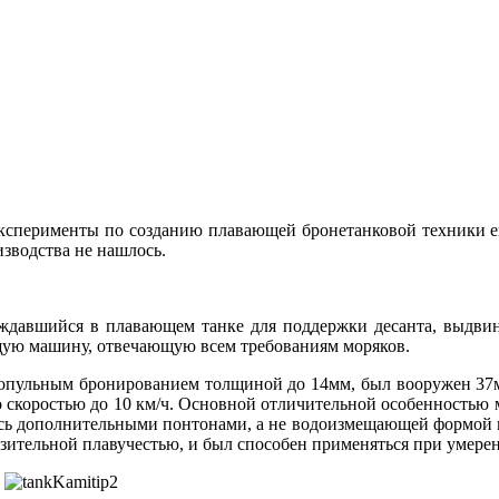
ксперименты по созданию плавающей бронетанковой техники ещ
зводства не нашлось.
уждавшийся в плавающем танке для поддержки десанта, выдвин
ую машину, отвечающую всем требованиям моряков.
опульным бронированием толщиной до 14мм, был вооружен 37м
со скоростью до 10 км/ч. Основной отличительной особенностью
ась дополнительными понтонами, а не водоизмещающей формой к
разительной плавучестью, и был способен применяться при умере