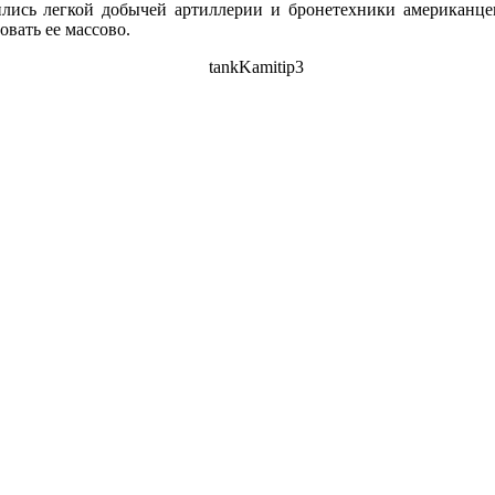
ились легкой добычей артиллерии и бронетехники американцев
вать ее массово.