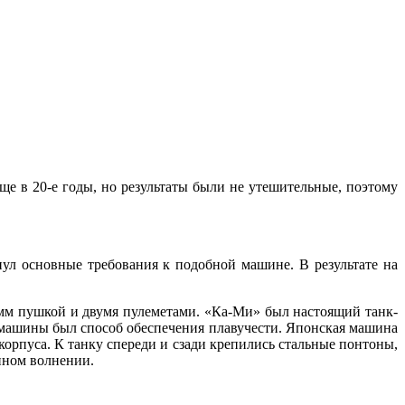
е в 20-е годы, но результаты были не утешительные, поэтому
ул основные требования к подобной машине. В результате на
м пушкой и двумя пулеметами. «Ка-Ми» был настоящий танк-
 машины был способ обеспечения плавучести. Японская машина
орпуса. К танку спереди и сзади крепились стальные понтоны,
нном волнении.