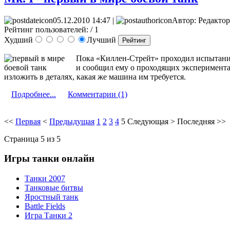
05.12.2010 14:47 |
Автор: Редактор
Рейтинг пользователей:
/ 1
Худший
Лучший
Пока «Киллен-Стрейт» про­ходил испытан
и сообщил ему о проходя­щих экспериментах
изложить в деталях, какая же машина им требуется.
Подробнее...
Комментарии (1)
<<
Первая
<
Предыдущая
1
2
3
4
5
Следующая
>
Последняя
>>
Страница 5 из 5
Игры танки онлайн
Танки 2007
Танковые битвы
Яростный танк
Battle Fields
Игра Танки 2