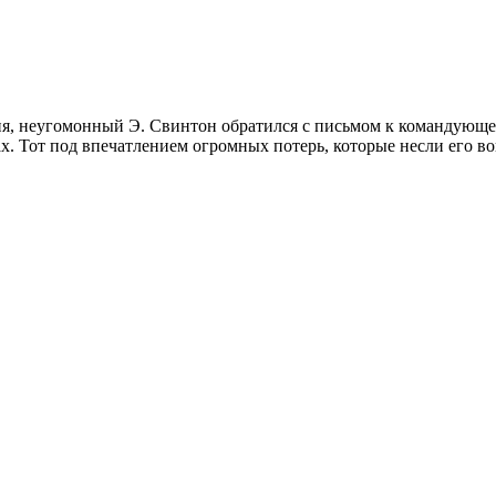
ия, неугомонный Э. Свинтон обратился с письмом к командующ
. Тот под впе­чатлением огромных потерь, кото­рые несли его вой