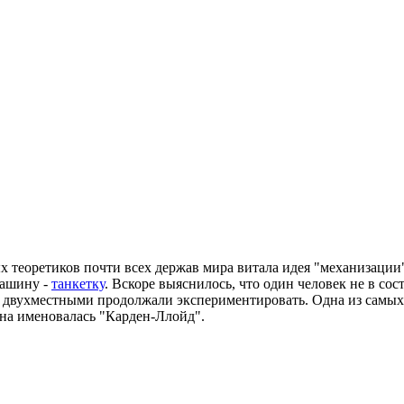
ых теоретиков почти всех держав мира витала идея "механизаци
машину -
танкетку
. Вскоре выяснилось, что один человек не в со
но с двухместными продолжали экспериментировать. Одна из сам
она именовалась "Карден-Ллойд".