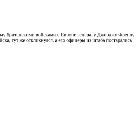
ему британскими вой­сками в Европе генералу Джорджу Френчу
ска, тут же от­кликнулся, а его офицеры из штаба постарались