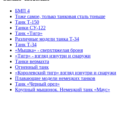
БМП 4
Тоже самое, только танковая сталь тоньше
Танк Т-150
Танки СУ-122
Танк «Тигр»
Различные модели танка Т-34
Танк Т-34
«Мышка» - сверхтяжелая броня
«Тигр» - взгляд изнутри и снаружи
Танки вермахта
Огненный танк
«Королевский тигр» взгляд изнутри и снаружи
Плавающие модели немецких танков
Танк «Черный орел»
Крупный мышонок. Немецкий танк «Маус»