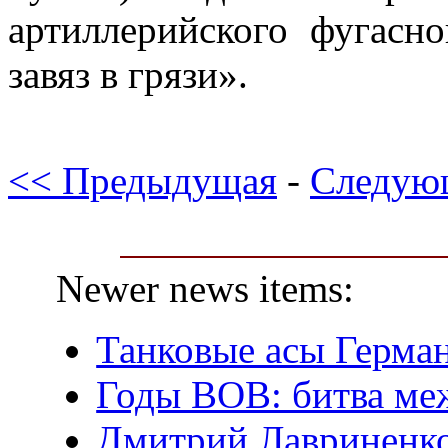
артиллерийского фугасн
завяз в грязи».
<< Предыдущая
-
Следую
Newer news items:
Танковые асы Герма
Годы ВОВ: битва ме
Дмитрий Лавриненко