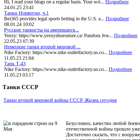
Hi, I read your blogs on a regular basis. Your wri...
Подробнее
24.01.25 23:41
Танки Норвегии, ч.1
Bet365 provides legal sports betting in the U.S. a...
Подробнее
08.01.24 10:02
Русские танкисты на американск...
Yeezy: https://www.yeezyshoesstore.ca/ Pandora Jew...
Подробнее
22.05.23 07:39
Немецкие танки второй мировой ...
Nike Factory: https://www.nike-outletfactory.us.co...
Подробнее
11.05.23 21:04
Танк Т-43
Nike Factory: https://www.nike-outletfactory.us.co...
Подробнее
11.05.23 03:17
Танки СССР
Танки второй мировой войны СССР. Жизнь сегодня
Безусловно, качество любой боев
отечественной войны прошло уже б
Достаточно сказать, что с вооруж