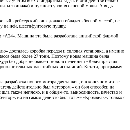
сь с учетом всех стандартных задач, и они действительно
ащиты экипажа) и нужного уровня огневой мощи. А ведь
елый крейсерский танк должен обладать боевой массой, не
у на ней, шестифунтовую пушку.
ах «А24». Машина эта была разработана английской фирмой
» досталась коробка передач и силовая установка, а именно
 масса была более 27 тонн. Поэтому новая машина была
худа без добра не бывает: новоиспеченный «Кэвелир» стал
з дополнительных масштабных испытаний. Кстати, программу
а разработка нового мотора для танков, и в конечном итоге
тель действительно был метеором – он был способен на
 шла также неплохо, и в общем-то, выносливость, качество и
нтор», но на самом деле это был тот же «Кромвель», только с