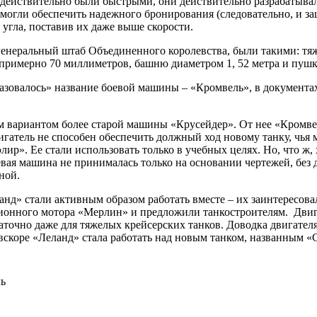
действительно были быстрыми, они действительно разрабатывали
могли обеспечить надежного бронирования (следовательно, и з
угла, поставив их даже выше скорости.
генеральный штаб Объединенного королевства, были такими: тяж
примерно 70 миллиметров, башню диаметром 1, 52 метра и пушк
бразовалось» название боевой машины – «Кромвель», в документ
 вариантом более старой машины «Крусейдер». От нее «Кромвелю
вигатель не способен обеспечить должный ход новому танку, чья
р». Ее стали использовать только в учебных целях. Но, что ж, 
евая машина не принималась только на основании чертежей, бе
ной.
нд» стали активным образом работать вместе – их заинтересовал
ионного мотора «Мерлин» и предложили танкостроителям. Двига
аточно даже для тяжелых крейсерских танков. Доводка двигателя
скоре «Леланд» стала работать над новым танком, названным «Се