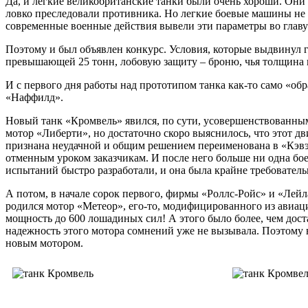
Да, и легкие великобританские танки были очень хороши. Они 
ловко преследовали противника. Но легкие боевые машины не 
современные военные действия вывели эти параметры во главу 
Поэтому и был объявлен конкурс. Условия, которые выдвинул 
превышающей 25 тонн, лобовую защиту – броню, чья толщина 
И с первого дня работы над прототипом танка как-то само «о
«Наффилд».
Новый танк «Кромвель» явился, по сути, усовершенствованным
мотор «Либерти», но достаточно скоро выяснилось, что этот д
признана неудачной и общим решением переименована в «Кэвэли
отменным уроком заказчикам. И после него больше ни одна бо
испытаний быстро разработали, и она была крайне требователь
А потом, в начале сорок первого, фирмы «Роллс-Ройс» и «Лейла
родился мотор «Метеор», его-то, модифицированного из авиац
мощность до 600 лошадиных сил! А этого было более, чем дост
надежность этого мотора сомнений уже не вызывала. Поэтому в
новым мотором.