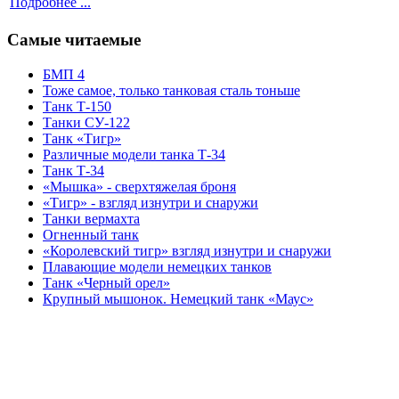
Подробнее ...
Самые читаемые
БМП 4
Тоже самое, только танковая сталь тоньше
Танк Т-150
Танки СУ-122
Танк «Тигр»
Различные модели танка Т-34
Танк Т-34
«Мышка» - сверхтяжелая броня
«Тигр» - взгляд изнутри и снаружи
Танки вермахта
Огненный танк
«Королевский тигр» взгляд изнутри и снаружи
Плавающие модели немецких танков
Танк «Черный орел»
Крупный мышонок. Немецкий танк «Маус»