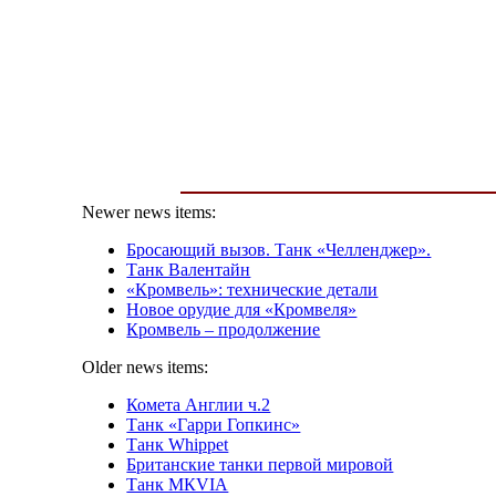
Newer news items:
Бросающий вызов. Танк «Челленджер».
Танк Валентайн
«Кромвель»: технические детали
Новое орудие для «Кромвеля»
Кромвель – продолжение
Older news items:
Комета Англии ч.2
Танк «Гарри Гопкинс»
Танк Whippet
Британские танки первой мировой
Танк МКVIА